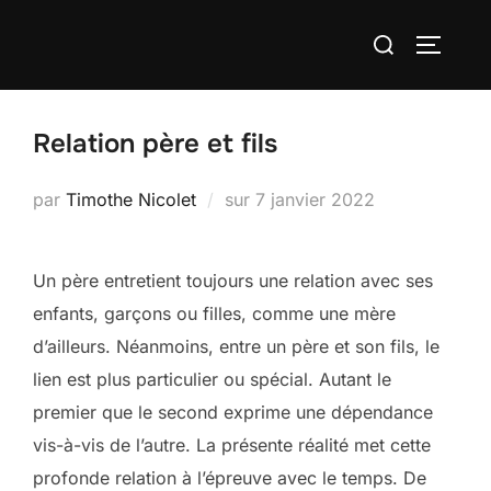
Aller
Rechercher :
au
PERMUT
contenu
Relation père et fils
Publié
par
Timothe Nicolet
sur
7 janvier 2022
le
Un père entretient toujours une relation avec ses
enfants, garçons ou filles, comme une mère
d’ailleurs. Néanmoins, entre un père et son fils, le
lien est plus particulier ou spécial. Autant le
premier que le second exprime une dépendance
vis-à-vis de l’autre. La présente réalité met cette
profonde relation à l’épreuve avec le temps. De