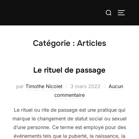
Aller
Rechercher :
au
PERMUT
contenu
Catégorie :
Articles
Le rituel de passage
Publié
par
Timothe Nicolet
3 mars 2022
Aucun
le
commentaire
Le rituel ou rite de passage est une pratique qui
marque le changement de statut social ou sexuel
d’une personne. Ce terme est employé pour des
événements tels que la puberté, la naissance, la