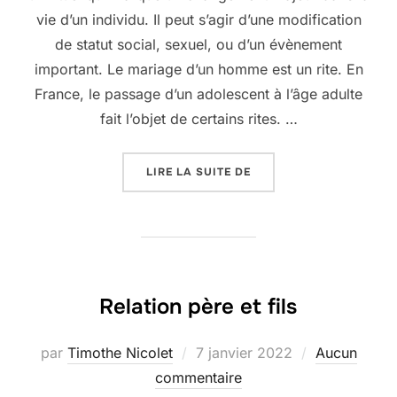
vie d’un individu. Il peut s’agir d’une modification
de statut social, sexuel, ou d’un évènement
important. Le mariage d’un homme est un rite. En
France, le passage d’un adolescent à l’âge adulte
fait l’objet de certains rites. …
« QU’EST-CE QU’UN RITE
LIRE LA SUITE DE
Relation père et fils
Publié
par
Timothe Nicolet
7 janvier 2022
Aucun
le
commentaire